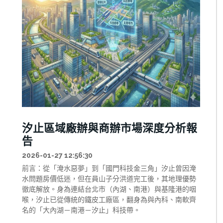
汐止區域廠辦與商辦市場深度分析報
告
2026-01-27 12:56:30
前言：從「淹水惡夢」到「國門科技金三角」汐止曾因淹
水問題房價低迷，但在員山子分洪道完工後，其地理優勢
徹底解放。身為連結台北市（內湖、南港）與基隆港的咽
喉，汐止已從傳統的鐵皮工廠區，翻身為與內科、南軟齊
名的「大內湖－南港－汐止」科技帶。