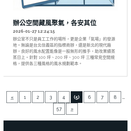
辦公空間藏風聚氣，各安其位
2026-01-27 12:24:15
辦公室不只是員工工作的場所，更是企業「氣場」的發源
地。無論是台北信義區的指標商辦，還是新北的現代廠
辦，良好的風水配置能像是一股無形的推手，助攻業績蒸
蒸日上。針對 100 坪、200 坪、300 坪 三種常見空間規
格，提供各三種風格的風水規劃範本。
«
1
2
3
4
(5)
6
7
8
...
57
»