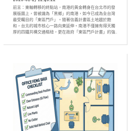
前言：東軸轉移的終點站，南港的黃金轉身在台北市的發
展版圖上，曾被譏為「黑鄉」的南港，如今已成為全台灣
最受矚目的「東區門戶」。隨著信義計畫區土地趨於飽
和，台北的城市核心一路向東延伸。南港不僅擁有得天獨
厚的四鐵共構交通樞紐，更在政府「東區門戶計畫」的強
力加持下，吸引了無數金融、生技、科技龍頭進駐。剖析
南港從民國 101 年（2012 年）至今，乃至展望 116 年
（2027 年）的商辦與廠辦市場行情演變，帶您見證這場跨
時代的城市革命。