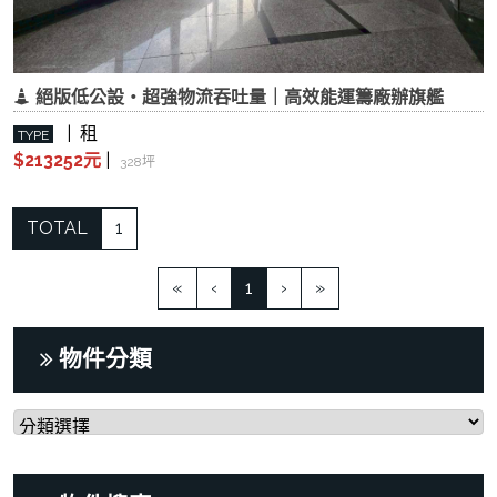
絕版低公設・超強物流吞吐量｜高效能運籌廠辦旗艦
| 租
TYPE
$213252元
|
328坪
TOTAL
1
(current)
«
‹
1
›
»
物件分類