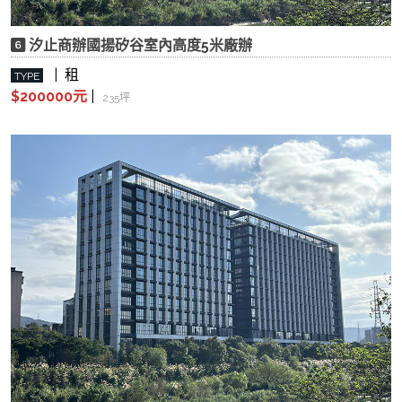
汐止商辦國揚矽谷室內高度5米廠辦
| 租
TYPE
$200000元
|
235坪