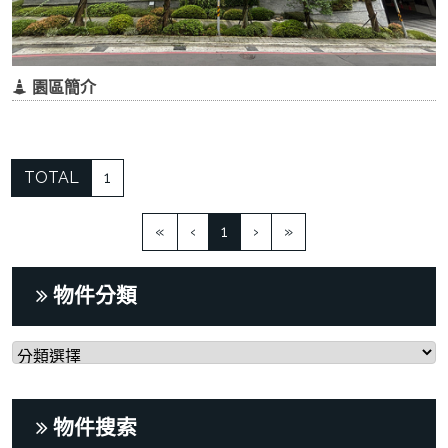
園區簡介
TOTAL
1
(current)
«
‹
1
›
»
物件分類
物件搜索