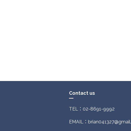
Contact us
TEL：02-8691-9992
EMAIL：brian041327@gmail