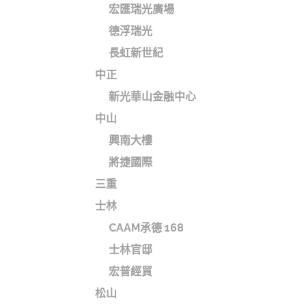
宏匯瑞光廣場
德浮瑞光
長虹新世紀
中正
新光華山金融中心
中山
興南大樓
將捷國際
三重
士林
CAAM承德 168
士林官邸
宏普經貿
松山