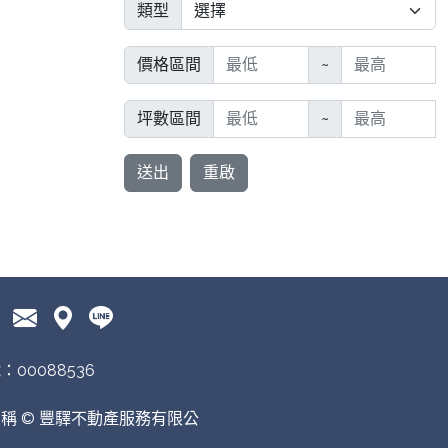
類型
價格區間
~
坪數區間
~
送出
重啟
00088536
稱 © 豐驛不動產服務有限公