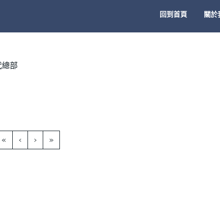
回到首頁
關於
代總部
«
‹
›
»