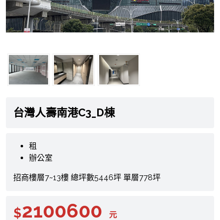
台灣人壽南港C3_D棟
租
辦公室
招商樓層7~13樓 總坪數5446坪 單層778坪
2100600
$
元