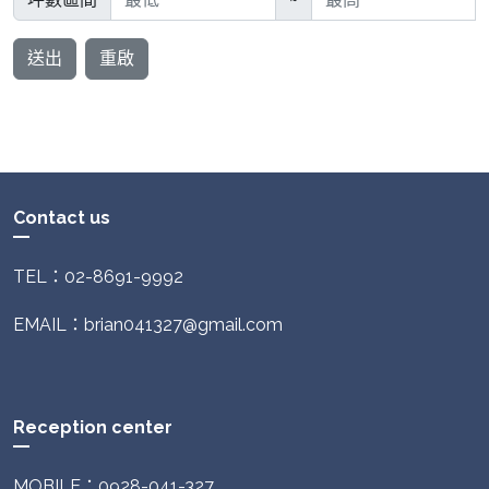
送出
重啟
Contact us
TEL：02-8691-9992
EMAIL：brian041327@gmail.com
Reception center
MOBILE：0928-041-327