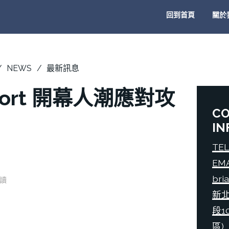
回到首頁
關於
NEWS
最新訊息
port 開幕人潮應對攻
C
IN
TEL
EM
bri
閱讀
新
段1
區)