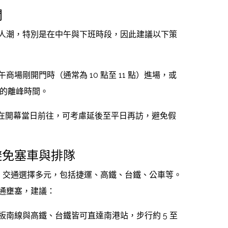
間
人潮，特別是在中午與下班時段，因此建議以下策
商場剛開門時（通常為 10 點至 11 點）進場，或
之間的離峰時間。
在開幕當日前往，可考慮延後至平日再訪，避免假
避免塞車與排隊
港車站，交通選擇多元，包括捷運、高鐵、台鐵、公車等。
通壅塞，建議：
板南線與高鐵、台鐵皆可直達南港站，步行約 5 至