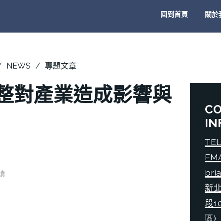
回到首頁
關於
NEWS
專題文章
整對產業造成影響與
C
IN
TEL
EM
bri
閱讀
新
段1
區)